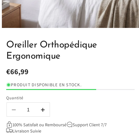
Oreiller Orthopédique
Ergonomique
Prix
€66,99
habituel
PRODUIT DISPONIBLE EN STOCK.
Quantité
Réduire
Augmenter
la
la
100% Satisfait ou Remboursé
Support Client 7/7
quantité
quantité
Livraison Suivie
de
de
Oreiller
Oreiller