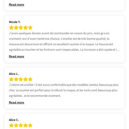
Read more
Nicole T.
J'avais quelques doutes avant de commander en raison du prix, mais je suis 
vraiment ravi d'avoir tenté ma chance. L'oreiller est de très bonne qualité, la 
mousse est douce tout en offrant un excellent soutien à la nuque. La housse est 
agréable au toucher et les finitions sont impeccables. La livraison a été rapide et le 
produit est arrivé parfaitement emballé. Je suis entièrement satisfait de mon achat 
Read more
et je pense revenir bientôt pour en commander un autre.
Alice L.
J'adore cet oreiller ! Il est aussi confortable que des modèles vendus beaucoup plus 
cher. Le soutien est parfait pour la tête et la nuque, et les nuits sont beaucoup plus 
agréables. Je le recommande vivement.
Read more
Alice C.