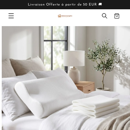
IGNORER
ET PASSER
Livraison Offerte à partir de 50 EUR 🚚
AU
CONTENU
Panier
PASSER AUX
INFORMATIONS
PRODUITS