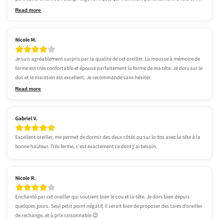
nuque lorsque je dors sur le dos. Si vous recherchez un oreiller de qualité à un 
Read more
excellent rapport qualité prix, je vous le recommande sans hésitation.
Nicole M.
Je suis agréablement surpris par la qualité de cet oreiller. La mousse à mémoire de 
forme est très confortable et épouse parfaitement la forme de ma tête. Je dors sur le 
dos et le maintien est excellent. Je recommande sans hésiter.
Read more
Gabriel V.
Excellent oreiller, me permet de dormir des deux côtés ou sur le dos avec la tête à la 
bonne hauteur. Très ferme, c'est exactement ce dont j'ai besoin.
Nicole R.
Enchanté par cet oreiller qui soutient bien le cou et la tête. Je dors bien depuis 
quelques jours. Seul petit point négatif, il serait bien de proposer des taies d’oreiller 
de rechange, et à prix raisonnable 😉